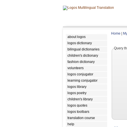
Home
|
My
about logos
logos dictionary
Query th
bilingual dictionaries
children's dictionary
fashion dictionary
volunteers
logos conjugator
learning conjugator
logos library
logos poetry
children's library
logos quotes
logos toolbars
translation course
help