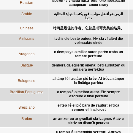
время - лучший писатель: оно прекрасно
Russian
завершает свою книгу
Arabic
الزمن هو أفضل مؤلف، فهو يكتب النهاية المثالية
دائما
Chinese
时间是最佳的作者。它总是书写完美的结局。
Afrikaans
tyd is die beste outeur. Hy skryf altyd die
volmaakte einde
o tiempo ye o millor autor, perén troba un
Aragones
remate perfeuto
Basque
denbora da egilerik onena; beti aurkitzen du
amaiera perfektua
al tänp l é l autåur pió brèv. Al trôva sänper
Bolognese
la finâdga parfèta
Brazilian Portuguese
o tempo é o melhor autor. Ele sempre
escreve o final perfeito
el tep l'è el piò baro de j'autur: el troa
Bresciano
semper el final giost
Breton
an amzer eo ar gwellañ skrivagner. Atav e
skriv an disoc'h peurvat
u tempu jè u megghiu scritturi. Attrova