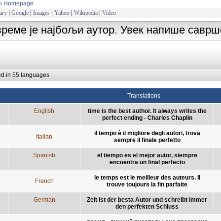
to Homepage
ary
|
Google
|
Images
|
Yahoo
|
Wikipedia
|
Video
време је најбољи аутор. Увек напише саврш
ed in 55 languages
Translations
English
time is the best author. It always writes the
perfect ending - Charles Chaplin
il tempo è il migliore degli autori, trova
Italian
sempre il finale perfetto
Spanish
el tiempo es el mejor autor, siempre
encuentra un final perfecto
le temps est le meilleur des auteurs. Il
French
trouve toujours la fin parfaite
German
Zeit ist der besta Autor und schreibt immer
den perfekten Schluss