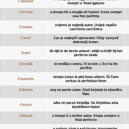
Catanese
sempri u' finali ggiustu
Corsican
u tempu hè u megliu di l'autori: trova sempri
una fine parfetta
vrijeme je najbolji autor. Uvijek napiše
Croatian
savršenu završnicu
Czech
čas je nejlepší spisovatel. Vždy vymyslí
dokonalý konec
de tijd is de beste auteur: altijd schrijft hij het
Dutch
perfecte einde
Dzoratâi
lo meillâo conteu, l'è lo tein. L'ècri la fin
perfèta
tempo estas la plej bona aŭtoro. Ĝi ĉiam
Esperanto
verkas la perfektan finon
Estonian
aeg on parim autor. Alati kirjutab ta täiusliku
lõpu
aika on paras kirjailija. Se kirjoittaa aina
Finnish
täydellisen lopun
Galician
o tempo é o mellor autor. Atopa sempre o
final perfecto
ο χρόνος είναι ο καλύτερος συγγραφέας.