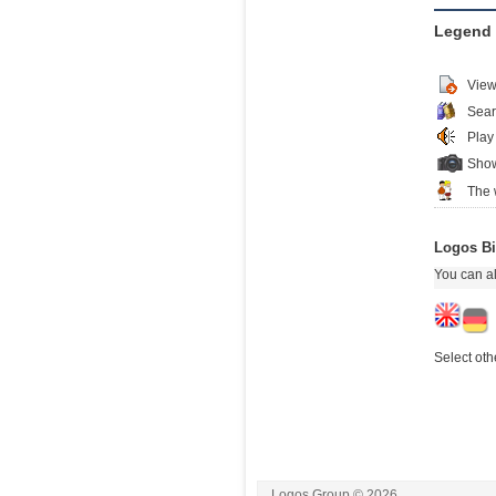
Legend
View
Sear
Play
Show
The 
Logos Bi
You can al
Select oth
Logos Group © 2026