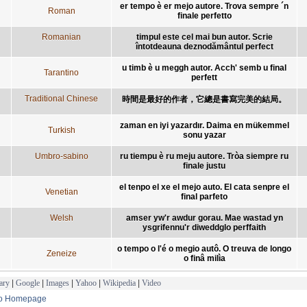
er tempo è er mejo autore. Trova sempre ´n
Roman
finale perfetto
Romanian
timpul este cel mai bun autor. Scrie
întotdeauna deznodământul perfect
u timb è u meggh autor. Acch' semb u final
Tarantino
perfett
Traditional Chinese
時間是最好的作者，它總是書寫完美的結局。
zaman en iyi yazardır. Daima en mükemmel
Turkish
sonu yazar
Umbro-sabino
ru tiempu è ru meju autore. Tròa siempre ru
finale justu
el tenpo el xe el mejo auto. El cata senpre el
Venetian
final parfeto
Welsh
amser yw'r awdur gorau. Mae wastad yn
ysgrifennu'r diweddglo perffaith
o tempo o l'é o megio autô. O treuva de longo
Zeneize
o finâ milìa
ary
|
Google
|
Images
|
Yahoo
|
Wikipedia
|
Video
to Homepage