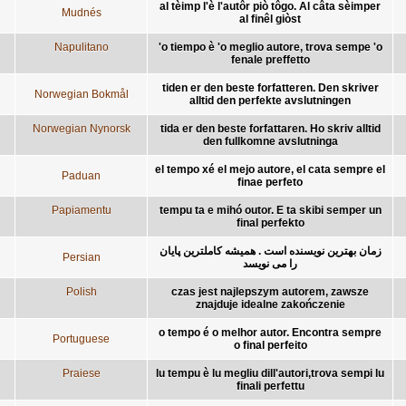
al tèimp l'è l'autôr piò tôgo. Al câta sèimper
Mudnés
al finêl giòst
Napulitano
'o tiempo è 'o meglio autore, trova sempe 'o
fenale preffetto
tiden er den beste forfatteren. Den skriver
Norwegian Bokmål
alltid den perfekte avslutningen
Norwegian Nynorsk
tida er den beste forfattaren. Ho skriv alltid
den fullkomne avslutninga
el tempo xé el mejo autore, el cata sempre el
Paduan
finae perfeto
Papiamentu
tempu ta e mihó outor. E ta skibi semper un
final perfekto
زمان بهترین نویسنده است . همیشه کاملترین پایان
Persian
را می نویسد
Polish
czas jest najlepszym autorem, zawsze
znajduje idealne zakończenie
o tempo é o melhor autor. Encontra sempre
Portuguese
o final perfeito
Praiese
lu tempu è lu megliu dill'autori,trova sempi lu
finali perfettu