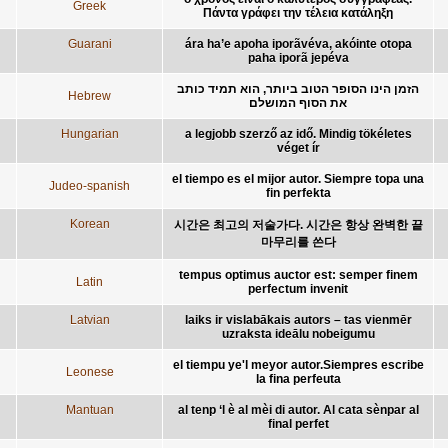
Greek
Πάντα γράφει την τέλεια κατάληξη
Guarani
ára ha’e apoha iporãvéva, akóinte otopa
paha iporã jepéva
הזמן הינו הסופר הטוב ביותר, הוא תמיד כותב
Hebrew
את הסוף המושלם
Hungarian
a legjobb szerző az idő. Mindig tökéletes
véget ír
el tiempo es el mijor autor. Siempre topa una
Judeo-spanish
fin perfekta
Korean
시간은 최고의 저술가다. 시간은 항상 완벽한 끝
마무리를 쓴다
tempus optimus auctor est: semper finem
Latin
perfectum invenit
Latvian
laiks ir vislabākais autors – tas vienmēr
uzraksta ideālu nobeigumu
el tiempu ye'l meyor autor.Siempres escribe
Leonese
la fina perfeuta
Mantuan
al tenp ‘l è al mèi di autor. Al cata sènpar al
final perfet