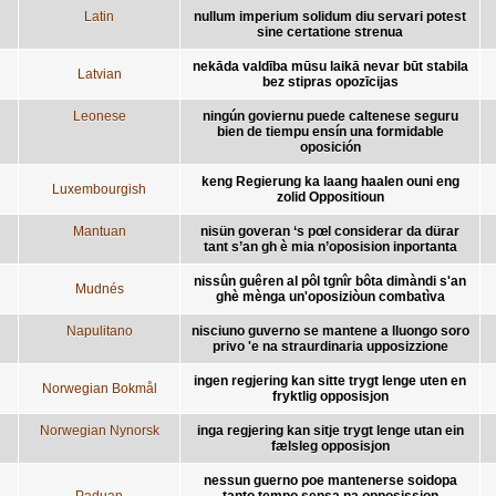
Latin
nullum imperium solidum diu servari potest
sine certatione strenua
nekāda valdība mūsu laikā nevar būt stabila
Latvian
bez stipras opozīcijas
Leonese
ningún goviernu puede caltenese seguru
bien de tiempu ensín una formidable
oposición
keng Regierung ka laang haalen ouni eng
Luxembourgish
zolid Oppositioun
Mantuan
nisün goveran ‘s pœl considerar da dürar
tant s’an gh è mia n’oposision inportanta
nissûn guêren al pôl tgnîr bôta dimàndi s'an
Mudnés
ghè mènga un'oposiziòun combatìva
Napulitano
nisciuno guverno se mantene a lluongo soro
privo 'e na straurdinaria upposizzione
ingen regjering kan sitte trygt lenge uten en
Norwegian Bokmål
fryktlig opposisjon
Norwegian Nynorsk
inga regjering kan sitje trygt lenge utan ein
fælsleg opposisjon
nessun guerno poe mantenerse soidopa
Paduan
tanto tempo sensa na opposission