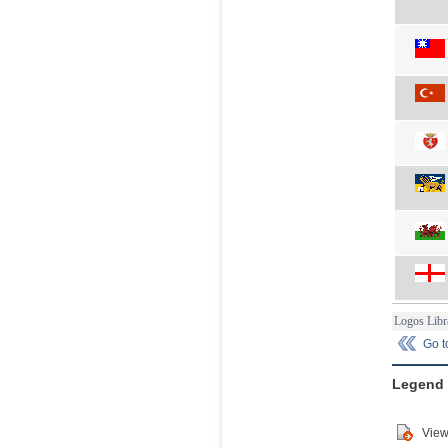
Logos Libr
Go 
Legend
View