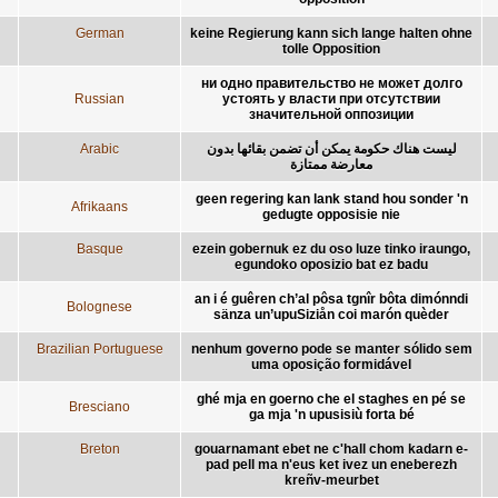
German
keine Regierung kann sich lange halten ohne
tolle Opposition
ни одно правительство не может долго
Russian
устоять у власти при отсутствии
значительной оппозиции
Arabic
ليست هناك حكومة يمكن أن تضمن بقائها بدون
معارضة ممتازة
geen regering kan lank stand hou sonder 'n
Afrikaans
gedugte opposisie nie
Basque
ezein gobernuk ez du oso luze tinko iraungo,
egundoko oposizio bat ez badu
an i é guêren ch’al pôsa tgnîr bôta dimónndi
Bolognese
sänza un’upuSiziån coi marón quèder
Brazilian Portuguese
nenhum governo pode se manter sólido sem
uma oposição formidável
ghé mja en goerno che el staghes en pé se
Bresciano
ga mja 'n upusisiù forta bé
Breton
gouarnamant ebet ne c'hall chom kadarn e-
pad pell ma n'eus ket ivez un eneberezh
kreñv-meurbet