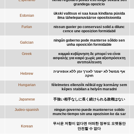
grandega opozicio
ükski valitsus ei saa kaua kindlana püsida
Estonian
ilma tähelepanuväärse opositsioonita
Furlan
nissun guvier po conservasi solid a dilunc
cence une oposizion formidabil
ningún goberno pode manterse sólido sen
Galician
unha oposición formidable
Greek
καμμιά κυβέρνηση δε μπορεί να είναι
ασφαλής για καιρό χωρίς μια αξιοπρόσεκτη
αντιπολίτευση
אף ממשל לא ישמר לאורך זמן ללא אופוזיציה
Hebrew
חזקה
Hungarian
félelmetes ellenzék nélkül egy kormány sem
képes stabilan a helyén maradni
Japanese
手強い相手なしに長く続けられる政権はない
Judeo-spanish
ningun governo puede mantenerse solido
muncho tiempo sin una opozision ke da sar
무서운 저항이 없다면 어떠한 정부도 오랫동안
Korean
안전할 수 없다