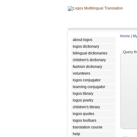
Home
|
My
about logos
logos dictionary
Query th
bilingual dictionaries
children's dictionary
fashion dictionary
volunteers
logos conjugator
learning conjugator
logos library
logos poetry
children's library
logos quotes
logos toolbars
translation course
help