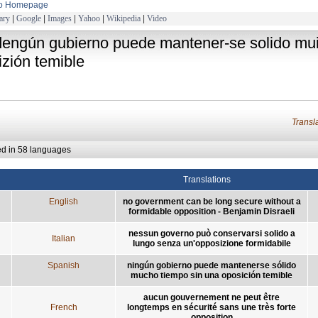
to Homepage
ary
|
Google
|
Images
|
Yahoo
|
Wikipedia
|
Video
dengún gubierno puede mantener-se solido mui
izión temible
Trans
ed in 58 languages
Translations
English
no government can be long secure without a
formidable opposition - Benjamin Disraeli
nessun governo può conservarsi solido a
Italian
lungo senza un'opposizione formidabile
Spanish
ningún gobierno puede mantenerse sólido
mucho tiempo sin una oposición temible
aucun gouvernement ne peut être
French
longtemps en sécurité sans une très forte
opposition