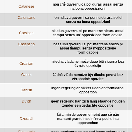
non c'jè guvernu ca po' durari assai senza
Catanese
na bona opposizzioni
Caterisano
'on nd'ava guverni ca ponnu durara solidi
senza na bona opposiziuni
nisciun guvernu si po mantene sicuru assai
Corsican
tempu senza un' opposizione formidevule
Cosentino
nessunu governu si po' mantena solido pi
assai tìampu senza n'opposizione
formidabbile
nijedna vlada ne može dugo biti sigurna bez
Croatian
čvrste opozicije
Czech
žádná vláda nemůže být dlouho pevná bez
věrohodné opozice
ingen regering er sikker uden en formidabel
Danish
opposition
Dutch
geen regering kan zich lang staande houden
zonder een geduchte oppositie
lâi a min de governemeint que sè pâo
Dzoratâi
mantenî grantein sein 'nna pucheinta
opposechon
Esperanto
neniu registaro povas esti longe sekura sen