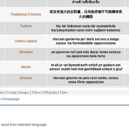
ฝ่ายค้านที่เข้มแข็ง
若沒有強大的反對黨，任何政府都不可能獲得長
Traditional Chinese
久的穩固
Turkish
hiç bir hükümet zorlu bir muhalefetle
karşılaşmadan uzun süre sağlam kalamaz
nisciun guviernu po' durà securu a lungu
Umbro-sabino
sansa 'na furmidabbile oppossisione
Venetian
un governo no'l pol mìa durar tanto senzsa
na opoxizsion beła forte
ni all yr un llywodraeth sefyll yn gadarn am
Welsh
amser maith heb fod gwrthblaid enbyd o gryf
Zeneize
nisciun goerno no peu reze tanto, sensa
unna fòrte oppoxiçion
ary
|
Google
|
Images
|
Yahoo
|
Wikipedia
|
Video
to Homepage
 word from selected language