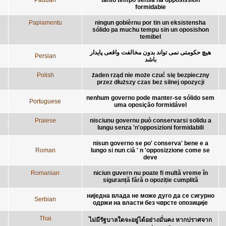
formidabie
Papiamentu
ningun gobièrnu por tin un eksistensha
sólido pa muchu tempu sin un oposishon
temibel
هیچ حکومتی نمی تواند بدون مخالفت واقعی پایدار
Persian
باشد
Polish
żaden rząd nie może czuć się bezpieczny
przez dłuższy czas bez silnej opozycji
nenhum governo pode manter-se sólido sem
Portuguese
uma oposição formidável
Praiese
nisciunu governu può conservarsi solidu a
lungu senza 'n'opposizioni formidabili
nisun governo se po' conserva' bene e a
Roman
lungo si nun cià ' n 'opposizzione come se
deve
Romanian
niciun guvern nu poate fi multă vreme în
siguranță fără o opoziție cumplită
ниједна влада не може дуго да се сигурно
Serbian
одржи на власти без чврсте опозиције
Thai
ไม่มีรัฐบาลใดจะอยู่ได้อย่างมั่นคง หากปราศจาก