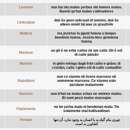
Leonese
nun hai nin malos yerbos nin homes malos.
Namái qu'hai malos cultivadores
doë ès geen onkraud of onmins, doë ès
Limburgian
alleen onnèt bij wae ze grauttrèk
Maltese
ma jezistux la pjanti hziena u lanqas
bnedmin hziena. Jezistu biss genniena
hziena
an gh è ne erbe cative ne om cativ. Gh è sol
Mantuan
di cativ paisàn
Mudnés
in ghèn mènga dagli èrbi catìvi e gnànc di
cristiàn, catìv. I ghèn sòl di catìv cuntadèin
nun ce stanno nè èvere marvase nè
Napulitano
uommene marvase. Ce stanno sulo
parulane malamente
Nuorese
non b’hat ne malas erbas ne omines malos.
Bi sunt pezzi malos massajos
no tin yerba malu ni hendenan malu. Tin
Papiamentu
solamente mal kultivadónan
Persian
چیزی بنام گیاه بد یا انسان بد وجود ندارد. آن تنها
کشاورز بد است