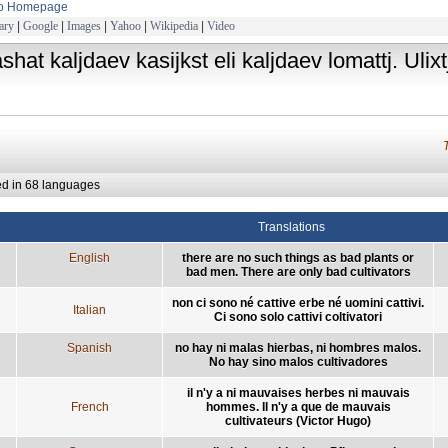
to Homepage
ary
|
Google
|
Images
|
Yahoo
|
Wikipedia
|
Video
shat kaljdaev kasijkst eli kaljdaev lomattj. Ulixt
ed in 68 languages
Translations
English
there are no such things as bad plants or
bad men. There are only bad cultivators
non ci sono né cattive erbe né uomini cattivi.
Italian
Ci sono solo cattivi coltivatori
Spanish
no hay ni malas hierbas, ni hombres malos.
No hay sino malos cultivadores
il n'y a ni mauvaises herbes ni mauvais
French
hommes. Il n'y a que de mauvais
cultivateurs (Victor Hugo)