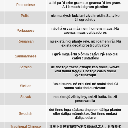
a-i é pa 'd erbe grame, e gnanca 'd òm gram.
Piemontese
A-i é mach ëd gram giardiné
Polish
nie ma złych ludzi ani złych roślin. Są tylko
źli ogrodnicy
não há ervas más nem homens maus. Há
Portuguese
apenas maus cultivadores
Romanian
nu există nici plante rele, nici oameni răi. Nu
există decât proşti cultivatori
i gn'è miga èrbi o òmm catîvi. I'jè sno d'al
Sammarinese
catîvi cuntadòini
Serbian
не постоје такве ствари као лоше биљке
или лоши људи. Постоје само лоши
култиватори
'un ci sunnu né erbi tinti né omini tinti. Ci
Sicilian
sunnu sulu tinti curtivaturi
Slovak
neexistujú zlé byliny, ani zlí ľudia. Iba zlí
pestovatelia
det finns inga sådana ting som dåliga plantor
Swedish
eller dåliga människor. Det finns endast
dåliga odlare
Traditional Chinese
世界上并没有所谓的不良植物或坏人，只有差劣