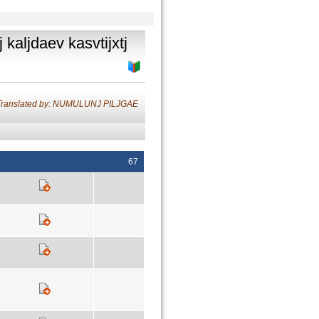
j kaljdaev kasvtijxtj
Translated by: NUMULUNJ PILJGAE
67