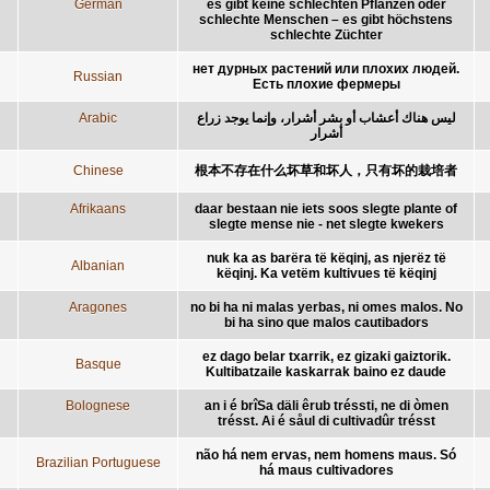
German
es gibt keine schlechten Pflanzen oder
schlechte Menschen – es gibt höchstens
schlechte Züchter
нет дурных растений или плохих людей.
Russian
Есть плохие фермеры
Arabic
ليس هناك أعشاب أو بشر أشرار، وإنما يوجد زراع
أشرار
Chinese
根本不存在什么坏草和坏人，只有坏的栽培者
Afrikaans
daar bestaan nie iets soos slegte plante of
slegte mense nie - net slegte kwekers
nuk ka as barëra të këqinj, as njerëz të
Albanian
këqinj. Ka vetëm kultivues të këqinj
Aragones
no bi ha ni malas yerbas, ni omes malos. No
bi ha sino que malos cautibadors
ez dago belar txarrik, ez gizaki gaiztorik.
Basque
Kultibatzaile kaskarrak baino ez daude
Bolognese
an i é brîSa däli êrub tréssti, ne di òmen
trésst. Ai é såul di cultivadûr trésst
não há nem ervas, nem homens maus. Só
Brazilian Portuguese
há maus cultivadores