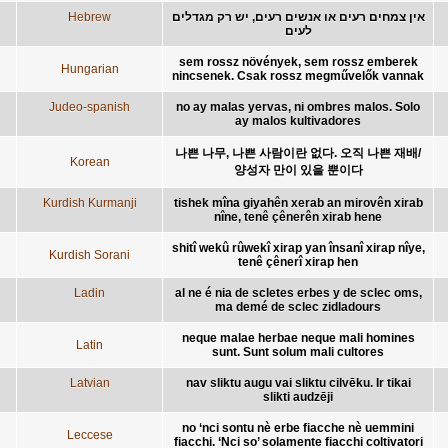
Hebrew
אין צמחים רעים או אנשים רעים, יש רק מגדלים
לעים
sem rossz növények, sem rossz emberek
Hungarian
nincsenek. Csak rossz megművelők vannak
Judeo-spanish
no ay malas yervas, ni ombres malos. Solo
ay malos kultivadores
나쁜 나무, 나쁜 사람이란 없다. 오직 나쁜 재배/
Korean
양성자 만이 있을 뿐이다
Kurdish Kurmanji
tishek mîna giyahên xerab an mirovên xirab
nîne, tenê çênerên xirab hene
shitî wekû rûwekî xirap yan însanî xirap nîye,
Kurdish Sorani
tenê çênerî xirap hen
Ladin
al ne é nia de scletes erbes y de sclec oms,
ma demé de sclec zidladours
neque malae herbae neque mali homines
Latin
sunt. Sunt solum mali cultores
Latvian
nav sliktu augu vai sliktu cilvēku. Ir tikai
slikti audzēji
no ‘nci sontu nè erbe fiacche nè uemmini
Leccese
fiacchi. ‘Nci so’ solamente fiacchi coltivatori