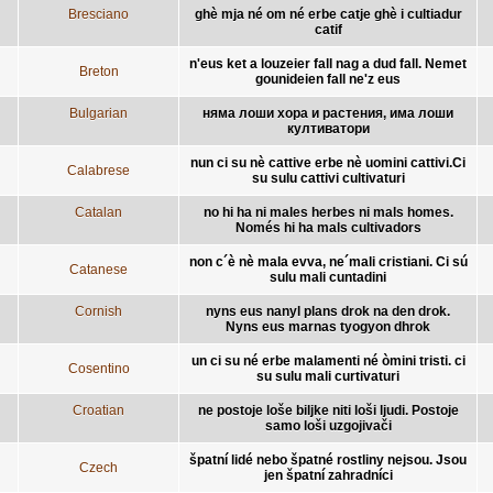
Bresciano
ghè mja né om né erbe catje ghè i cultiadur
catif
n'eus ket a louzeier fall nag a dud fall. Nemet
Breton
gounideien fall ne'z eus
Bulgarian
няма лоши хора и растения, има лоши
култиватори
nun ci su nè cattive erbe nè uomini cattivi.Ci
Calabrese
su sulu cattivi cultivaturi
Catalan
no hi ha ni males herbes ni mals homes.
Només hi ha mals cultivadors
non c´è nè mala evva, ne´mali cristiani. Ci sú
Catanese
sulu mali cuntadini
Cornish
nyns eus nanyl plans drok na den drok.
Nyns eus marnas tyogyon dhrok
un ci su né erbe malamenti né òmini tristi. ci
Cosentino
su sulu mali curtivaturi
Croatian
ne postoje loše biljke niti loši ljudi. Postoje
samo loši uzgojivači
špatní lidé nebo špatné rostliny nejsou. Jsou
Czech
jen špatní zahradníci