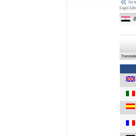
Go 
Logos Libr
a
Translat