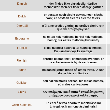
Danish
der findes ikke ukrudt eller dårlige
mennesker. Men der findes dårlige gartner
er bestaat noch slecht gewas, noch slecht
Dutch
volk; er bestaan slechts slechte telers
Dzoratâi
n'âi a ne croûye z'erbe, ne croûye dzein, rein
que dâi croûyo payisan
ne estas nek malbonaj herboj nek malbonaj
Esperanto
homoj; nur estas malbonaj kulturistoj
Finnish
ei ole huonoja kasveja tai huonoja ihmisiä.
On vain huonoja kasvattajia
onkruid bestaat niet, onmensen evenmin, er
Flemish
is enkel onkunde bij de verbouwer
Furlan
no son né jerbis tristis né omps trists. 'A son
dome trists coltadôrs
non hai nin malas herbas, nin malos homes,
Galician
só malos cultivadores
Greek
δεν υπάρχουν κακά φυτά ή κακοί άνθρωποι,
υπάρχουν μόνο κακοί καλλιεργητές
En echi àscima chorta te manku àscimi
Griko Salentino
àntrepi; echi mmone àscimi furisi