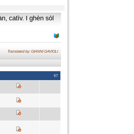
n, catìv. I ghèn sòl
Translated by: GIANNI GAVIOLI
67