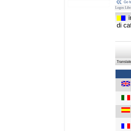
Go 
Logos Libr
di ca
Translat