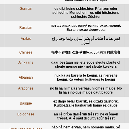
German
es gibt keine schlechten Pflanzen oder
schlechte Menschen – es gibt höchstens
schlechte Züchter
нет дурных растений или плохих людей.
Russian
Есть плохие фермеры
Arabic
ليس هناك أعشاب أو بشر أشرار، وإنما يوجد زراع
أشرار
Chinese
根本不存在什么坏草和坏人，只有坏的栽培者
Afrikaans
daar bestaan nie iets soos slegte plante of
slegte mense nie - net slegte kwekers
nuk ka as barëra të këqinj, as njerëz të
Albanian
këqinj. Ka vetëm kultivues të këqinj
Aragones
no bi ha ni malas yerbas, ni omes malos. No
bi ha sino que malos cautibadors
ez dago belar txarrik, ez gizaki gaiztorik.
Basque
Kultibatzaile kaskarrak baino ez daude
Bolognese
an i é brîSa däli êrub tréssti, ne di òmen
trésst. Ai é såul di cultivadûr trésst
não há nem ervas, nem homens maus. Só