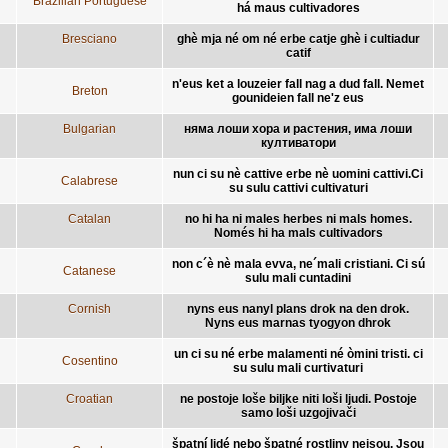
Brazilian Portuguese
há maus cultivadores
Bresciano
ghè mja né om né erbe catje ghè i cultiadur
catif
n'eus ket a louzeier fall nag a dud fall. Nemet
Breton
gounideien fall ne'z eus
Bulgarian
няма лоши хора и растения, има лоши
култиватори
nun ci su nè cattive erbe nè uomini cattivi.Ci
Calabrese
su sulu cattivi cultivaturi
Catalan
no hi ha ni males herbes ni mals homes.
Només hi ha mals cultivadors
non c´è nè mala evva, ne´mali cristiani. Ci sú
Catanese
sulu mali cuntadini
Cornish
nyns eus nanyl plans drok na den drok.
Nyns eus marnas tyogyon dhrok
un ci su né erbe malamenti né òmini tristi. ci
Cosentino
su sulu mali curtivaturi
Croatian
ne postoje loše biljke niti loši ljudi. Postoje
samo loši uzgojivači
špatní lidé nebo špatné rostliny nejsou. Jsou