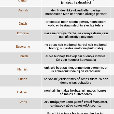
Czech
jen špatní zahradníci
Danish
der findes ikke ukrudt eller dårlige
mennesker. Men der findes dårlige gartner
er bestaat noch slecht gewas, noch slecht
Dutch
volk; er bestaan slechts slechte telers
Dzoratâi
n'âi a ne croûye z'erbe, ne croûye dzein, rein
que dâi croûyo payisan
ne estas nek malbonaj herboj nek malbonaj
Esperanto
homoj; nur estas malbonaj kulturistoj
Finnish
ei ole huonoja kasveja tai huonoja ihmisiä.
On vain huonoja kasvattajia
onkruid bestaat niet, onmensen evenmin, er
Flemish
is enkel onkunde bij de verbouwer
Furlan
no son né jerbis tristis né omps trists. 'A son
dome trists coltadôrs
non hai nin malas herbas, nin malos homes,
Galician
só malos cultivadores
Greek
δεν υπάρχουν κακά φυτά ή κακοί άνθρωποι,
υπάρχουν μόνο κακοί καλλιεργητές
En echi àscima chorta te manku àscimi