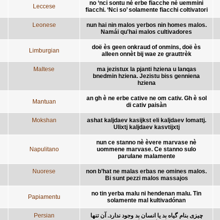
no ‘nci sontu nè erbe fiacche nè uemmini
Leccese
fiacchi. ‘Nci so’ solamente fiacchi coltivatori
Leonese
nun hai nin malos yerbos nin homes malos.
Namái qu'hai malos cultivadores
doë ès geen onkraud of onmins, doë ès
Limburgian
alleen onnèt bij wae ze grauttrèk
Maltese
ma jezistux la pjanti hziena u lanqas
bnedmin hziena. Jezistu biss genniena
hziena
an gh è ne erbe cative ne om cativ. Gh è sol
Mantuan
di cativ paisàn
Mokshan
ashat kaljdaev kasijkst eli kaljdaev lomattj.
Ulixtj kaljdaev kasvtijxtj
nun ce stanno nè èvere marvase nè
Napulitano
uommene marvase. Ce stanno sulo
parulane malamente
Nuorese
non b’hat ne malas erbas ne omines malos.
Bi sunt pezzi malos massajos
no tin yerba malu ni hendenan malu. Tin
Papiamentu
solamente mal kultivadónan
Persian
چیزی بنام گیاه بد یا انسان بد وجود ندارد. آن تنها