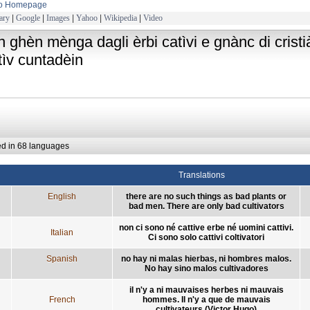
to Homepage
ary
|
Google
|
Images
|
Yahoo
|
Wikipedia
|
Video
in ghèn mènga dagli èrbi catìvi e gnànc di cristià
tìv cuntadèin
ed in 68 languages
Translations
English
there are no such things as bad plants or
bad men. There are only bad cultivators
non ci sono né cattive erbe né uomini cattivi.
Italian
Ci sono solo cattivi coltivatori
Spanish
no hay ni malas hierbas, ni hombres malos.
No hay sino malos cultivadores
il n'y a ni mauvaises herbes ni mauvais
French
hommes. Il n'y a que de mauvais
cultivateurs (Victor Hugo)