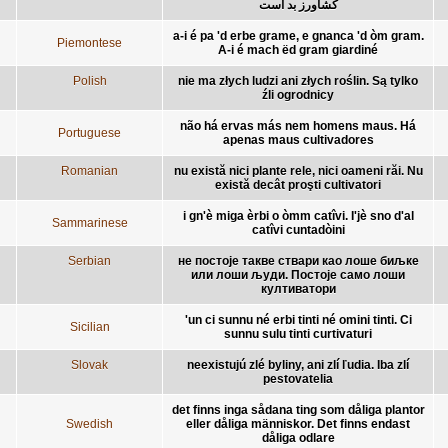
کشاورز بد است
a-i é pa 'd erbe grame, e gnanca 'd òm gram.
Piemontese
A-i é mach ëd gram giardiné
Polish
nie ma złych ludzi ani złych roślin. Są tylko
źli ogrodnicy
não há ervas más nem homens maus. Há
Portuguese
apenas maus cultivadores
Romanian
nu există nici plante rele, nici oameni răi. Nu
există decât proşti cultivatori
i gn'è miga èrbi o òmm catîvi. I'jè sno d'al
Sammarinese
catîvi cuntadòini
Serbian
не постоје такве ствари као лоше биљке
или лоши људи. Постоје само лоши
култиватори
'un ci sunnu né erbi tinti né omini tinti. Ci
Sicilian
sunnu sulu tinti curtivaturi
Slovak
neexistujú zlé byliny, ani zlí ľudia. Iba zlí
pestovatelia
det finns inga sådana ting som dåliga plantor
Swedish
eller dåliga människor. Det finns endast
dåliga odlare