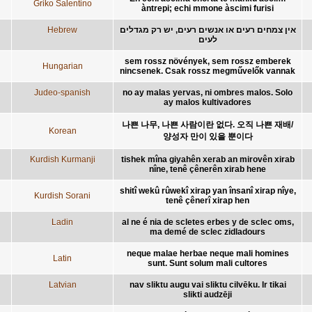
Griko Salentino
àntrepi; echi mmone àscimi furisi
Hebrew
אין צמחים רעים או אנשים רעים, יש רק מגדלים
לעים
sem rossz növények, sem rossz emberek
Hungarian
nincsenek. Csak rossz megművelők vannak
Judeo-spanish
no ay malas yervas, ni ombres malos. Solo
ay malos kultivadores
나쁜 나무, 나쁜 사람이란 없다. 오직 나쁜 재배/
Korean
양성자 만이 있을 뿐이다
Kurdish Kurmanji
tishek mîna giyahên xerab an mirovên xirab
nîne, tenê çênerên xirab hene
shitî wekû rûwekî xirap yan însanî xirap nîye,
Kurdish Sorani
tenê çênerî xirap hen
Ladin
al ne é nia de scletes erbes y de sclec oms,
ma demé de sclec zidladours
neque malae herbae neque mali homines
Latin
sunt. Sunt solum mali cultores
Latvian
nav sliktu augu vai sliktu cilvēku. Ir tikai
slikti audzēji