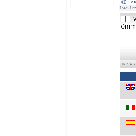
Go 
Logos Libr
òmm
Translat