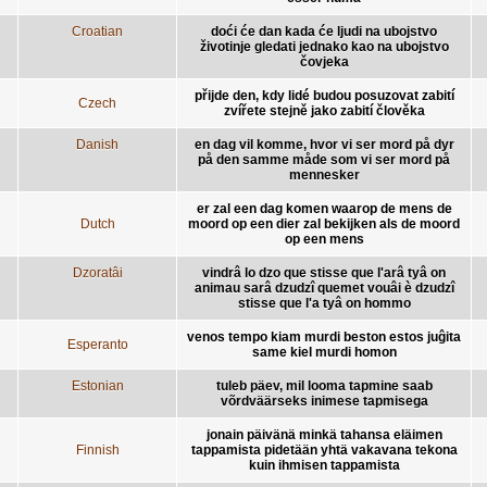
Croatian
doći će dan kada će ljudi na ubojstvo
životinje gledati jednako kao na ubojstvo
čovjeka
přijde den, kdy lidé budou posuzovat zabití
Czech
zvířete stejně jako zabití člověka
Danish
en dag vil komme, hvor vi ser mord på dyr
på den samme måde som vi ser mord på
mennesker
er zal een dag komen waarop de mens de
Dutch
moord op een dier zal bekijken als de moord
op een mens
Dzoratâi
vindrâ lo dzo que stisse que l'arâ tyâ on
animau sarâ dzudzî quemet vouâi è dzudzî
stisse que l'a tyâ on hommo
venos tempo kiam murdi beston estos juĝita
Esperanto
same kiel murdi homon
Estonian
tuleb päev, mil looma tapmine saab
võrdväärseks inimese tapmisega
jonain päivänä minkä tahansa eläimen
Finnish
tappamista pidetään yhtä vakavana tekona
kuin ihmisen tappamista