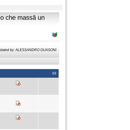
gio che massâ un
nslated by: ALESSANDRO GUASONI
69