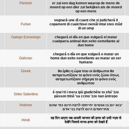
Flemish
er zal een dag komen waarop de mens de
moord op een dier zal bekijken als de moord
op een mens
vegnarà une dì cuant che si judicherà il
Furlan
copament di cualchisei nemâl intal stes mûd
di un omp
Galego Eonaviego
chegará el día en que xulgará el matar
cualquera animal dun xeito semellante al
dun home
chegará o día en que xulgará o matar un
Galician
home dun xeito semellante ao matar un ser
humano
Greek
θα έρθει η ώρα που οι άνθρωποι θα
αντιμετωπίζουν το φόνο ενός ζώου όπως
αντιμετωπίζουν σήμερα το φόνο ενός
ανθρώπου
è nna'rti i mera ipù giudichète to sfaì 'zze
Griko Salentino
pàsson ttinò 'sa ccino 'zze nan àntrepo
Hebrew
יבוא יום בו אנשים יתייחסו לרצח חיום כפי שהם
מתייחסים היום לרצח בני אדם
वह दिन आएगा जब आदमी जानवर की हत्या को उसी नज़र से
Hindi
देखेंगे जिससे मानव-हत्या को देखते हैं