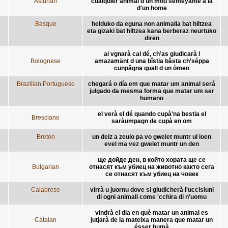
Asturian
cualquier animal d'un mou semeyante a la
d'un home
Basque
helduko da eguna non animalia bat hiltzea
eta gizaki bat hiltzea kana berberaz neurtuko
diren
ai vgnarà cal dé, ch’as giudicarà l
Bolognese
amazamänt d una bîstia bâsta ch’séppa
cunpâgna quall d un òmen
Brazilian Portuguese
chegará o día em que matar um animal será
julgado da mesma forma que matar um ser
humano
el verà el dé quando cupà'na bestia el
Bresciano
saràumpagn de cupà en om
Breton
un deiz a zeuio pa vo gwelet muntr ul loen
evel ma vez gwelet muntr un den
ще дойде ден, в който хората ще се
Bulgarian
отнасят към убиец на животно както сега
се отнасят към убиец на човек
Calabrese
virrà u juornu dove si giudicherà l'uccisiuni
di ogni animali come 'cchira di n'uomu
vindrà el dia en què matar un animal es
Catalan
jutjarà de la mateixa manera que matar un
ésser humà