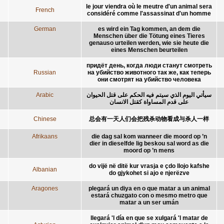
le jour viendra où le meutre d'un animal sera
French
considéré comme l'assassinat d'un homme
German
es wird ein Tag kommen, an dem die
Menschen über die Tötung eines Tieres
genauso urteilen werden, wie sie heute die
eines Menschen beurteilen
придёт день, когда люди станут смотреть
Russian
на убийство животного так же, как теперь
они смотрят на убийство человека
Arabic
سيأتي اليوم الذي سيتم فيه الحكم على قتل الحيوان
على قدم المساواة كقتل الانسان
Chinese
总会有一天人们会把残杀动物看成与杀人一样
Afrikaans
die dag sal kom wanneer die moord op ’n
dier in dieselfde lig beskou sal word as die
moord op ’n mens
do vijë në ditë kur vrasja e çdo llojo kafshe
Albanian
do gjykohet si ajo e njerëzve
Aragones
plegará un diya en o que matar a un animal
estará chuzgato con o mesmo metro que
matar a un ser umán
llegará 'l día en que se xulgará 'l matar de