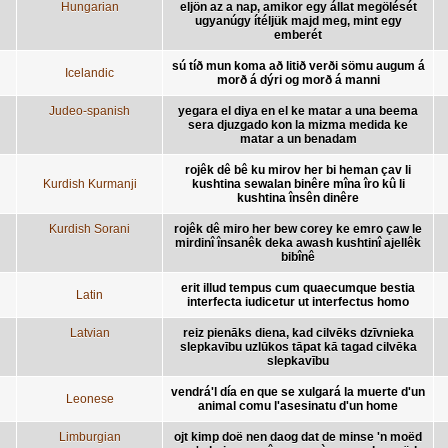
Hungarian
eljön az a nap, amikor egy állat megölését
ugyanúgy ítéljük majd meg, mint egy
emberét
sú tíð mun koma að litið verði sömu augum á
Icelandic
morð á dýri og morð á manni
Judeo-spanish
yegara el diya en el ke matar a una beema
sera djuzgado kon la mizma medida ke
matar a un benadam
rojêk dê bê ku mirov her bi heman çav li
Kurdish Kurmanji
kushtina sewalan binêre mîna îro kû li
kushtina însên dinêre
Kurdish Sorani
rojêk dê miro her bew corey ke emro çaw le
mirdinî însanêk deka awash kushtinî ajellêk
bibînê
erit illud tempus cum quaecumque bestia
Latin
interfecta iudicetur ut interfectus homo
Latvian
reiz pienāks diena, kad cilvēks dzīvnieka
slepkavību uzlūkos tāpat kā tagad cilvēka
slepkavību
vendrá'l día en que se xulgará la muerte d'un
Leonese
animal comu l'asesinatu d'un home
Limburgian
ojt kimp doë nen daog dat de minse 'n moëd