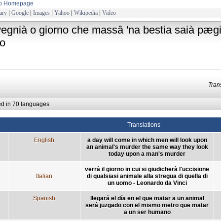
to Homepage
ary
|
Google
|
Images
|
Yahoo
|
Wikipedia
|
Video
vegnià o giorno che massâ 'na bestia saià pæ
o
Tra
ed in 70 languages
Translations
English
a day will come in which men will look upon
an animal's murder the same way they look
today upon a man's murder
verrà il giorno in cui si giudicherà l'uccisione
Italian
di qualsiasi animale alla stregua di quella di
un uomo - Leonardo da Vinci
Spanish
llegará el día en el que matar a un animal
será juzgado con el mismo metro que matar
a un ser humano