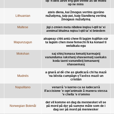
op 'n beis aeve êrg gon vènne as de moëd
op ne mins
ateis diena, kai žmogus vertins gyvūno
Lithuanian
nužudymą, taip pat, kaip šiandieną vertiną
žmogaus nužudymą
Maltese
jigi z-zmien meta nibdew inqisu l-qtil ta’ xi
annimal bhalma nqisu l-qtil ta’ xi bniedem
akupeay chhi antü chew ñi lagüm kujiñün xür
Mapunzugun
ta lagüm chen mew femechi ñi ka konael ti
welulkalu egu
Mokshan
saj shisj konasa lomattj karmajxtj
vanunduma rakshanj shavaematj saekaks
koda taeni vanundixtj lomanaenj
shavaemasj
a gnarà al dè che as giudicarà chi ha mazè
Mudnés
'na bèstia cumpàgn s'l'avèss mazè un
cristiàn
Napulitano
venarrà 'o iuorno ca se iudecarrà
ll'accisione 'e ogn'animale â manera stessa
'e chella 'e n'ommo
det vil komme en dag da mennesket vil se
Norwegian Bokmål
på mord på dyr på samme måte som de i
dag ser på mord på mennesker