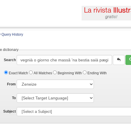
 Query History
e dictionary
Search
Exact Match
All Matches
Beginning With
Ending With
From
To
Subject