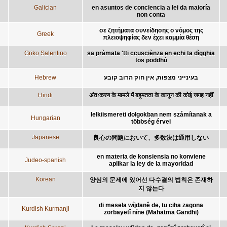
Galician
en asuntos de conciencia a lei da maioría
non conta
σε ζητήματα συνείδησης ο νόμος της
Greek
πλειοψηφίας δεν έχει καμμία θέση
Griko Salentino
sa pràmata 'tti ccusciènza en echi ta dìgghia
tos poddhù
Hebrew
בעינייני מצפות, אין חוק הרוב קובע
Hindi
अंतःकरण के मामले में बहुमतता के कानून की कोई जगह नहीं
lelkiismereti dolgokban nem számítanak a
Hungarian
többség érvei
Japanese
良心の問題において、多数決は通用しない
en materia de konsiensia no konviene
Judeo-spanish
aplikar la ley de la mayoridad
Korean
양심의 문제에 있어선 다수결의 법칙은 존재하
지 않는다
di mesela wîjdanê de, tu ciha zagona
Kurdish Kurmanji
zorbayetî nîne (Mahatma Gandhi)