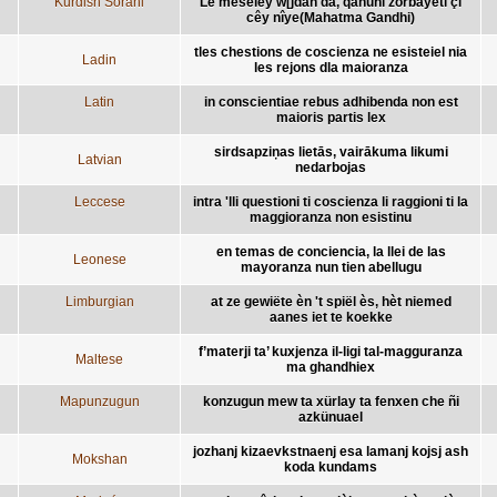
Kurdish Sorani
Le meseley w[jdan da, qanûnî zorbayetî çi
cêy nîye(Mahatma Gandhi)
tles chestions de coscienza ne esisteiel nia
Ladin
les rejons dla maioranza
Latin
in conscientiae rebus adhibenda non est
maioris partis lex
sirdsapziņas lietās, vairākuma likumi
Latvian
nedarbojas
Leccese
intra 'lli questioni ti coscienza li raggioni ti la
maggioranza non esistinu
en temas de conciencia, la llei de las
Leonese
mayoranza nun tien abellugu
Limburgian
at ze gewiëte èn 't spiël ès, hèt niemed
aanes iet te koekke
f’materji ta’ kuxjenza il-ligi tal-magguranza
Maltese
ma ghandhiex
Mapunzugun
konzugun mew ta xürlay ta fenxen che ñi
azkünuael
jozhanj kizaevkstnaenj esa lamanj kojsj ash
Mokshan
koda kundams