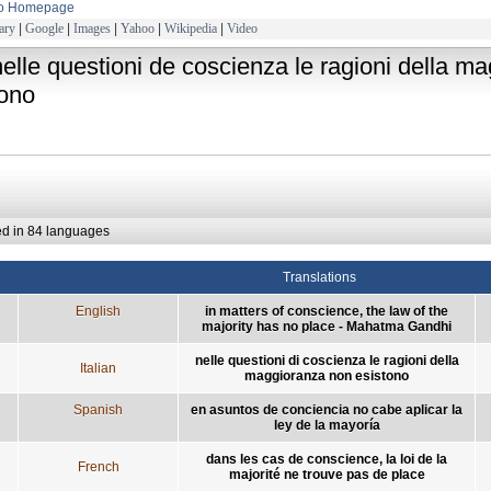
to Homepage
ary
|
Google
|
Images
|
Yahoo
|
Wikipedia
|
Video
nelle questioni de coscienza le ragioni della m
tono
ed in 84 languages
Translations
English
in matters of conscience, the law of the
majority has no place - Mahatma Gandhi
nelle questioni di coscienza le ragioni della
Italian
maggioranza non esistono
Spanish
en asuntos de conciencia no cabe aplicar la
ley de la mayoría
dans les cas de conscience, la loi de la
French
majorité ne trouve pas de place