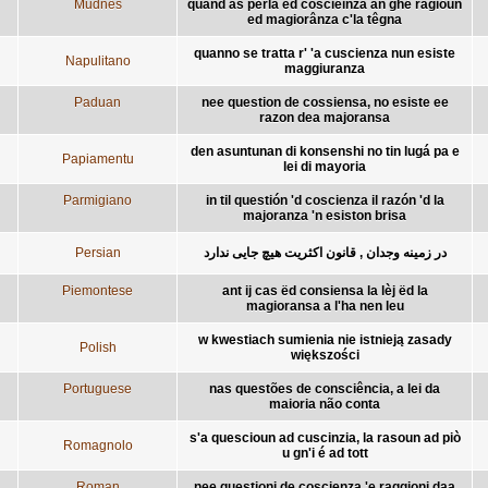
Mudnés
quand as pêrla ed coscièinza an ghè ragiòun
ed magiorânza c'la têgna
quanno se tratta r' 'a cuscienza nun esiste
Napulitano
maggiuranza
Paduan
nee question de cossiensa, no esiste ee
razon dea majoransa
den asuntunan di konsenshi no tin lugá pa e
Papiamentu
lei di mayoria
Parmigiano
in til questión 'd coscienza il razón 'd la
majoranza 'n esiston brisa
Persian
در زمینه وجدان , قانون اکثریت هیچ جایی ندارد
Piemontese
ant ij cas ëd consiensa la lèj ëd la
magioransa a l'ha nen leu
w kwestiach sumienia nie istnieją zasady
Polish
większości
Portuguese
nas questões de consciência, a lei da
maioria não conta
s'a quescioun ad cuscinzia, la rasoun ad piò
Romagnolo
u gn'i é ad tott
Roman
nee questioni de coscienza 'e raggioni daa