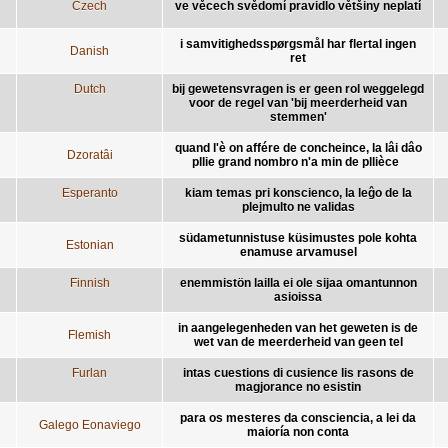
Czech
ve věcech svědomí pravidlo většiny neplatí
i samvitighedsspørgsmål har flertal ingen
Danish
ret
Dutch
bij gewetensvragen is er geen rol weggelegd
voor de regel van 'bij meerderheid van
stemmen'
quand l'è on affére de concheince, la lâi dâo
Dzoratâi
pllie grand nombro n'a min de pllièce
Esperanto
kiam temas pri konscienco, la leĝo de la
plejmulto ne validas
südametunnistuse küsimustes pole kohta
Estonian
enamuse arvamusel
Finnish
enemmistön lailla ei ole sijaa omantunnon
asioissa
in aangelegenheden van het geweten is de
Flemish
wet van de meerderheid van geen tel
Furlan
intas cuestions di cusience lis rasons de
magjorance no esistin
para os mesteres da consciencia, a lei da
Galego Eonaviego
maioría non conta