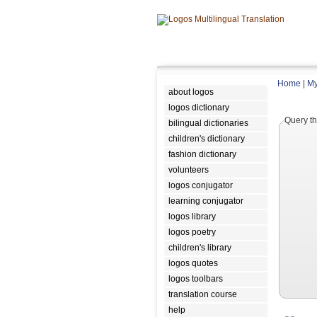
Home
|
My
about logos
logos dictionary
Query th
bilingual dictionaries
children's dictionary
fashion dictionary
volunteers
logos conjugator
learning conjugator
logos library
logos poetry
children's library
logos quotes
logos toolbars
translation course
help