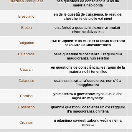
Brazilian Portuguese
nas questões de consciência, a lei da
maioria não conta
en de le questiù de cusciensa, le resù dei
Bresciano
chej che j'è de piò le val nient
Breton
en aferioù a goustiañs, lezenn ar muiañ-
niver ne dalvez ket
във въпросите на съвестта няма място за
Bulgarian
законите на мнозинството
Calabrese
nelle questiuni di coscienza li ragiuni dilla
maggioranza nun esistini
en qüestions de consciència, les raons de la
Catalan
majoria no hi tenen lloc
Catanese
quannu si ttratta ra´cuscienza, non c´è a
´maggioranza
yn materow a gowsesow, nyns eus le dhe
Cornish
lagha an moyharyf
Cosentino
quann'è question'i coscienza un c'è raggiuni
d'a maggioranza chi tena
u pitanjima savjesti zakonu većine nema
Croatian
mjesta