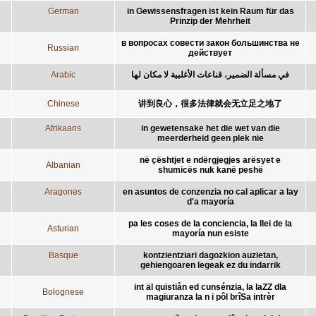
German
in Gewissensfragen ist kein Raum für das
Prinzip der Mehrheit
в вопросах совести закон большинства не
Russian
действует
Arabic
في مسألة الضمير، قناعات الأغلبية لا مكان لها
Chinese
讲到良心，很多法律就会无立足之地了
Afrikaans
in gewetensake het die wet van die
meerderheid geen plek nie
në çështjet e ndërgjegjes arësyet e
Albanian
shumicës nuk kanë peshë
Aragones
en asuntos de conzenzia no cal aplicar a lay
d'a mayoría
pa les coses de la conciencia, la llei de la
Asturian
mayoría nun esiste
Basque
kontzientziari dagozkion auzietan,
gehiengoaren legeak ez du indarrik
int äl quistiån ed cunsénzia, la laZZ dla
Bolognese
magiuranza la n i pôl brîSa intrèr