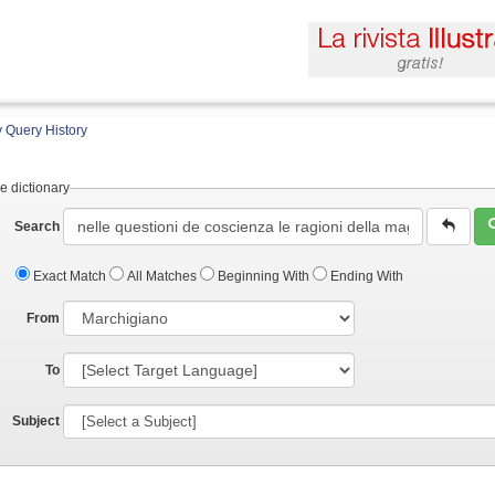
 Query History
e dictionary
Search
Exact Match
All Matches
Beginning With
Ending With
From
To
Subject