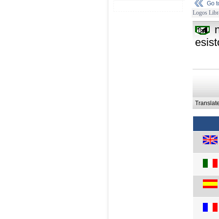
Go 
Logos Libr
esis
Translat