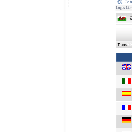
Go 
Logos Libr
Translat