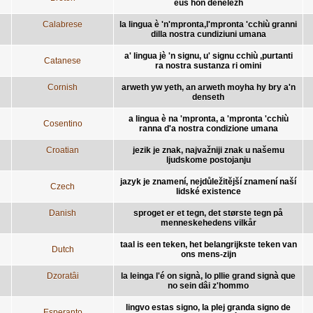
eus hon denelezh
Calabrese
la lingua è 'n'mpronta,l'mpronta 'cchiù granni
dilla nostra cundiziuni umana
a' lingua jè 'n signu, u' signu cchiù ,purtanti
Catanese
ra nostra sustanza ri omini
Cornish
arweth yw yeth, an arweth moyha hy bry a'n
denseth
a lingua è na 'mpronta, a 'mpronta 'cchiù
Cosentino
ranna d'a nostra condizione umana
Croatian
jezik je znak, najvažniji znak u našemu
ljudskome postojanju
jazyk je znamení, nejdůležitější znamení naší
Czech
lidské existence
Danish
sproget er et tegn, det største tegn på
menneskehedens vilkår
taal is een teken, het belangrijkste teken van
Dutch
ons mens-zijn
Dzoratâi
la leinga l'é on signà, lo pllie grand signà que
no sein dâi z'hommo
lingvo estas signo, la plej granda signo de
Esperanto