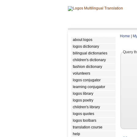
Home
|
My
about logos
logos dictionary
Query th
bilingual dictionaries
children's dictionary
fashion dictionary
volunteers
logos conjugator
learning conjugator
logos library
logos poetry
children's library
logos quotes
logos toolbars
translation course
help