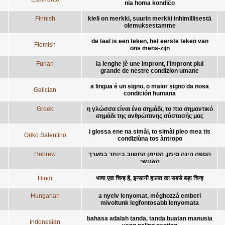
nia homa kondiĉo
Finnish
kieli on merkki, suurin merkki inhimillisestä
olemuksestamme
de taal is een teken, het eerste teken van
Flemish
ons mens-zijn
Furlan
la lenghe jè une impront, l'impront plui
grande de nestre condizion umane
a lingua é un signo, o maior signo da nosa
Galician
condición humana
Greek
η γλώσσα είναι ένα σημάδι, το πιο σημαντικό
σημάδι της ανθρώπινης σύστασής μας
i glossa ene na simài, to simài pleo mea tis
Griko Salentino
condiziùna tos àntropo
Hebrew
הספה הינה סימן, הסימן החשוב ביותר במערך
האנושי
Hindi
भाषा एक चिन्ह है, इन्सानी हालत का सबसे बड़ा चिन्ह
Hungarian
a nyelv lenyomat, méghozzá emberi
mivoltunk legfontosabb lenyomata
bahasa adalah tanda, tanda buatan manusia
Indonesian