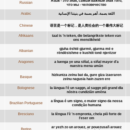
Язык - это знак, самый важный знак того,
Russian
что мы - человечество
Arabic
اللغة بصمة، أهم بصمة في بنيتنا الإنسانية
Chinese
语言是一个标记，是人类社会的一个最伟大标记
Afrikaans
taal is ’n teken, die belangrikste teken van
ons menslikheid
gjuha është gjurmë, gjurma më e
Albanian
rëndësishme e kushtit tonë njerëzor
Aragones
a luenga ye una siñal, a siñal mayor d'a
nuestra mena umán
hizkuntza zeinu bat da, gure giza izaeraren
Basque
zeinu nagusia hain zuzen ere
Bolognese
la längua l'é un saggn, al saggn pió grand dla
nòstra cundiziån umèna
a língua é um signo, o maior signo da nossa
Brazilian Portuguese
condição humana
Bresciano
la lèngua l'è 'n empronta, chela piò forte de
l'eser om
ar yezh zo un arouez, ar pouezusañ arouez
Breton