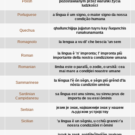
Polish
pozostawianym przez warunki życia
ludzkości
Portuguese
a língua é um signo, o maior signo da nossa
condição humana
qhallunchijjqa jujjatun tuyru kay ñuqanchis
Quechua
runakunamanta
Romagnolo
la lengua a vu di' che bescia 'un sem
la lingua è 'n' impronta; l' impronta più
Roman
importante della nostra condizzione umana
Romanian
limba este o parafă, o zodie, o ursită: cea
mai mare a condiţiei noastre umane
la léngua l'è ón sègn, e sègn pió grênd d'la
Sammarinese
nòsta cundiziòn umèna
Sardinian
sa lìngua est unu sinnu, su sinnu prus de
Campidanesu
importu de su essi òminis
језик је знак, најважнији знак у нашем
Serbian
људском устројству
Sicilian
'a lingua è un sègniu, u cchiù granni r'a
nossra condizziòni ri òmini
jazyk je znak, najdôležitejším znakom