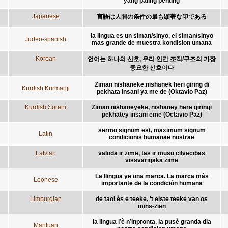
yang paling penting
Japanese
言語は人間の条件の最も顕著な印である
la lingua es un siman/sinyo, el siman/sinyo
Judeo-spanish
mas grande de muestra kondision umana
Korean
언어는 하나의 신호, 우리 인간 조직/구조의 가장
중요한 신호이다
Ziman nishaneke,nishanek heri giring di
Kurdish Kurmanji
pekhata insani ya me de (Oktavio Paz)
Kurdish Sorani
Ziman nishaneyeke, nishaney here giringi
pekhatey insani eme (Octavio Paz)
sermo signum est, maximum signum
Latin
condicionis humanae nostrae
Latvian
valoda ir zīme, tas ir mūsu cilvēcības
vissvarīgākā zīme
La llingua ye una marca. La marca más
Leonese
importante de la condición humana
Limburgian
de taol ès e teeke, 't eiste teeke van os
mins-zien
la lingua l’è n’inpronta, la pusè granda dla
Mantuan