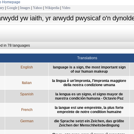
to Homepage
ary
|
Google
|
Images
|
Yahoo
|
Wikipedia
|
Video
arwydd yw iaith, yr arwydd pwysicaf o'n dynold
ed in 78 languages
Translations
English
language is a sign, the most important sign
of our human makeup
la lingua è un'impronta, l'impronta maggiore
Italian
della nostra condizione umana
Spanish
la lengua es un signo, el signo mayor de
nuestra condición humana - Octavio Paz
la langue est une empreinte, la plus forte
French
empreinte de notre condition humaine
German
die Sprache setzt ein Zeichen, das größte
Zeichen der Menschheitsbedingung