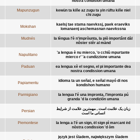
nostra condision umana
Mapunzugun
kewün ta kiñe az zugu ta yin rüftu kiñe niel
chi zugu
kaelsj tae stama naevkssj, paek eraeviks
Mokshan
lomanaenj aschemasnan naevkssna
Mudnés
la lèngua l'è n'impròunta, la piò importânt dàl
nôster stêr al mànd
'a lengua è nu mierco, 'o cchiù mpurtante
Napulitano
mierco r' 'a cundizzione umana
Paduan
ea lengua xè el segno, el pi importante dea
nostra condission umana
idioma ta un señal, e señal mayó di nos
Papiamentu
kondishon humano
Parmigiano
la lengua l'é una impronta, l'impronta pú
granda 'd la condizión umana
زبان يک علامت است , مهمترين علامت از شرايط
Persian
انسانی ما است
Piemontese
la lenga a l'é un sign, ël sign pì marcant ëd
nòstra condission 'd òm
język jest śladem, największym śladem