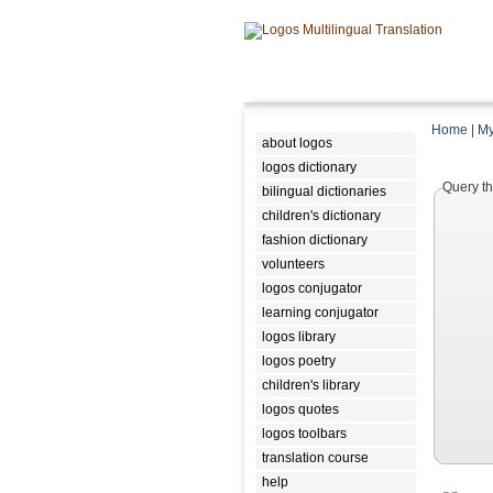
Home
|
My
about logos
logos dictionary
Query th
bilingual dictionaries
children's dictionary
fashion dictionary
volunteers
logos conjugator
learning conjugator
logos library
logos poetry
children's library
logos quotes
logos toolbars
translation course
help