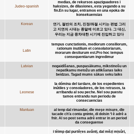
medias, de rekursos apaziguadores i
Judeo-spanish
haksizes, de dilasiones, esta yegando a su
fin.En su lugar, entramos en una epoka de
konsekuensias
Korean
연기, 절반의 조치, 진정/좌절 시키는 편법 그리
고 지연의 시대는 종말에 이르고 있다. 그 대신,
우리는 지금 중차대한 시기에 진입하고 있다
tempus cunctationis, mediorum consiliorum,
rationum inutilium et consolatoriarum,
Latin
morarum desiturum est.Pro hoc tempus
consequentiarum ingredimur
Latvian
nogaidīšanas, puspasākumu, mīkstinošu un
nepatīkamu metožu un atlikšanas laiks
beidzas. Tagad mums sākas seku laiks
la dómina del tardare, de los espedientes
inútiles y consoladores, de los retrasos, ta
Leonese
arribandu al sou peche. Nel sou puestu
tamos entrandu nun periodu de
consecuencias
Mantuan
al tenp dal rimandar, dle meşe misure, dle
tacade ch’a conta gninte, di dolsin ‘l è adrè a
fnir. Al so post sema adrè entrar in an period
da conseguense
i tèimp dal purtêres avânti, dal mêzi misûri,