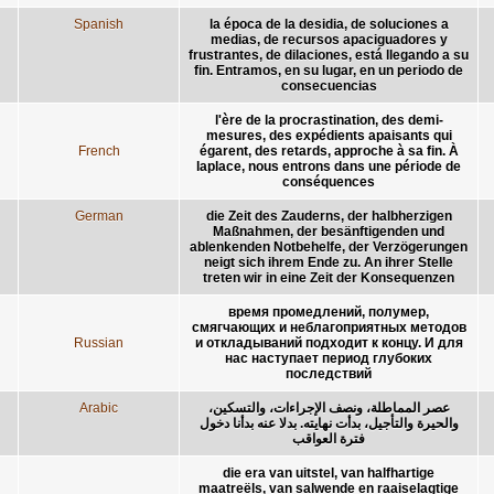
Spanish
la época de la desidia, de soluciones a
medias, de recursos apaciguadores y
frustrantes, de dilaciones, está llegando a su
fin. Entramos, en su lugar, en un periodo de
consecuencias
l'ère de la procrastination, des demi-
mesures, des expédients apaisants qui
French
égarent, des retards, approche à sa fin. À
laplace, nous entrons dans une période de
conséquences
German
die Zeit des Zauderns, der halbherzigen
Maßnahmen, der besänftigenden und
ablenkenden Notbehelfe, der Verzögerungen
neigt sich ihrem Ende zu. An ihrer Stelle
treten wir in eine Zeit der Konsequenzen
время промедлений, полумер,
смягчающих и неблагоприятных методов
Russian
и откладываний подходит к концу. И для
нас наступает период глубоких
последствий
Arabic
عصر المماطلة، ونصف الإجراءات، والتسكين،
والحيرة والتأجيل، بدأت نهايته. بدلا عنه بدأنا دخول
فترة العواقب
die era van uitstel, van halfhartige
maatreëls, van salwende en raaiselagtige