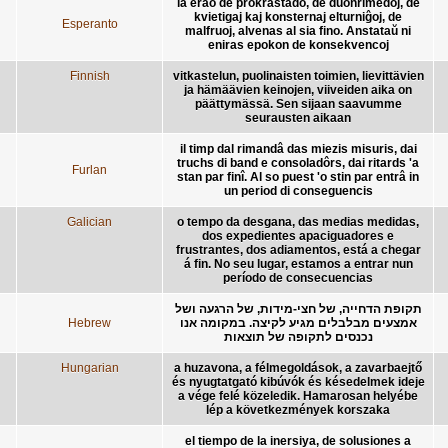
la erao de prokrastado, de duonrimedoj, de
kvietigaj kaj konsternaj elturniĝoj, de
Esperanto
malfruoj, alvenas al sia fino. Anstataŭ ni
eniras epokon de konsekvencoj
Finnish
vitkastelun, puolinaisten toimien, lievittävien
ja hämäävien keinojen, viiveiden aika on
päättymässä. Sen sijaan saavumme
seurausten aikaan
il timp dal rimandâ das miezis misuris, dai
truchs di band e consoladôrs, dai ritards 'a
Furlan
stan par finî. Al so puest 'o stin par entrâ in
un period di conseguencis
Galician
o tempo da desgana, das medias medidas,
dos expedientes apaciguadores e
frustrantes, dos adiamentos, está a chegar
á fin. No seu lugar, estamos a entrar nun
período de consecuencias
תקופת הדחייה, של חצי-מידות, של הרגעה ושל
Hebrew
אמצעים מבלבלים מגיע לקיצה. במקומה אנו
נכנסים לתקופה של תוצאות
Hungarian
a huzavona, a félmegoldások, a zavarbaejtő
és nyugtatgató kibúvók és késedelmek ideje
a vége felé közeledik. Hamarosan helyébe
lép a következmények korszaka
el tiempo de la inersiya, de solusiones a