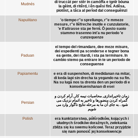
di truccàt per stêr in camòffa e tgnîr bòuna
Mudnés
la gèint, di ritêrd, i ên quêsi finî. Adêsa,
piotôst, a tâca al perìod dal conseguèinzi
Napulitano
'o tiempo r''o sprellungo, r''e mmeze
mesure, r''e llèfreche inutile e cunzulatorie,
'e ll'attrasse sta pe fernì. Ô posto suoio
stammo trasenno int'a nu periodo 'e
cunzequenze
el tempo del rimandare, dee meze misure,
dei espedienti pa sconderse e tegner bona
Paduan
ea gente, dei ritardi, i sta pa terminare. In
cambio stemo pa entrare in te un periodo de
conseguense
Papiamentu
e era di suspenshon, di medidanan na mitar,
di keda lapi sin drecha ta yegando na su fin.
Na su lugá nos ta drenta den un periodo di e
konsekuenshanan di esei
زمان تاخیراندازی, محاصبات نیمه کار, آرام کردن و
گمراه کردن منضورها و تاخیر به اتمام نزدیک می
Persian
شود . به جای آن ما به مرحله نتایج ناگوار وارد می
شویم
Polish
era kunktatorstwa, półśrodków, kojących i
ułudnych środków doraźnych, zwlekania
zbliża się ku swemu końcowi. Teraz przyjdzie
się nam ponosić jej konsekwencje