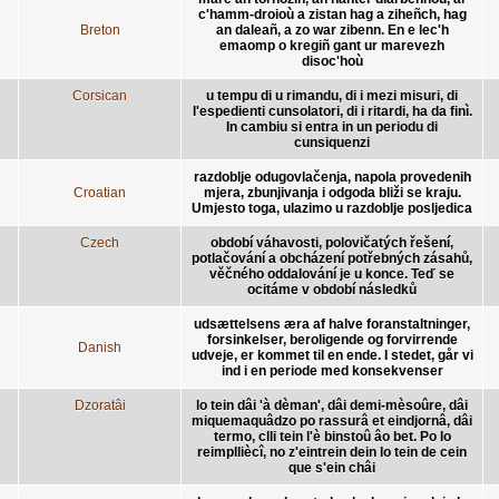
c'hamm-droioù a zistan hag a ziheñch, hag
Breton
an daleañ, a zo war zibenn. En e lec'h
emaomp o kregiñ gant ur marevezh
disoc'hoù
Corsican
u tempu di u rimandu, di i mezi misuri, di
l'espedienti cunsolatori, di i ritardi, ha da finì.
In cambiu si entra in un periodu di
cunsiquenzi
razdoblje odugovlačenja, napola provedenih
Croatian
mjera, zbunjivanja i odgoda bliži se kraju.
Umjesto toga, ulazimo u razdoblje posljedica
Czech
období váhavosti, polovičatých řešení,
potlačování a obcházení potřebných zásahů,
věčného oddalování je u konce. Teď se
ocitáme v období následků
udsættelsens æra af halve foranstaltninger,
forsinkelser, beroligende og forvirrende
Danish
udveje, er kommet til en ende. I stedet, går vi
ind i en periode med konsekvenser
Dzoratâi
lo tein dâi 'à dèman', dâi demi-mèsoûre, dâi
miquemaquâdzo po rassurâ et eindjornâ, dâi
termo, clli tein l'è binstoû âo bet. Po lo
reimplliècî, no z'eintrein dein lo tein de cein
que s'ein châi