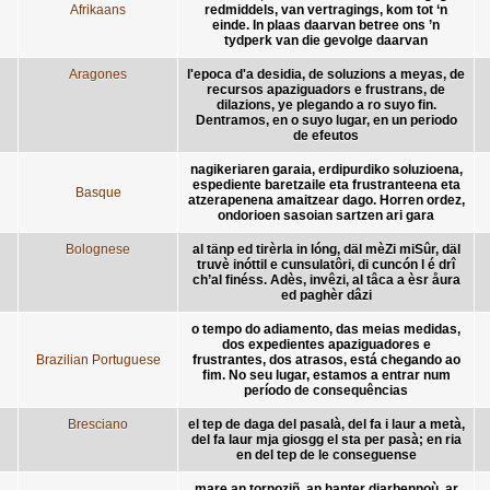
Afrikaans
redmiddels, van vertragings, kom tot ‘n
einde. In plaas daarvan betree ons ’n
tydperk van die gevolge daarvan
Aragones
l'epoca d'a desidia, de soluzions a meyas, de
recursos apaziguadors e frustrans, de
dilazions, ye plegando a ro suyo fin.
Dentramos, en o suyo lugar, en un periodo
de efeutos
nagikeriaren garaia, erdipurdiko soluzioena,
espediente baretzaile eta frustranteena eta
Basque
atzerapenena amaitzear dago. Horren ordez,
ondorioen sasoian sartzen ari gara
Bolognese
al tänp ed tirèrla in lóng, däl mèZi miSûr, däl
truvè inóttil e cunsulatôri, di cuncón l é drî
ch’al finéss. Adès, invêzi, al tâca a èsr åura
ed paghèr dâzi
o tempo do adiamento, das meias medidas,
dos expedientes apaziguadores e
Brazilian Portuguese
frustrantes, dos atrasos, está chegando ao
fim. No seu lugar, estamos a entrar num
período de consequências
Bresciano
el tep de daga del pasalà, del fa i laur a metà,
del fa laur mja giosgg el sta per pasà; en ria
en del tep de le conseguense
mare an tornoziñ, an hanter diarbennoù, ar