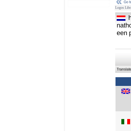
Go 
Logos Libr
natho
een 
Translat