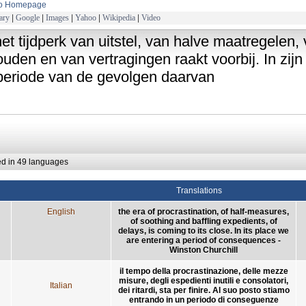
to Homepage
ary
|
Google
|
Images
|
Yahoo
|
Wikipedia
|
Video
het tijdperk van uitstel, van halve maatregelen
uden en van vertragingen raakt voorbij. In zij
periode van de gevolgen daarvan
ed in 49 languages
Translations
English
the era of procrastination, of half-measures,
of soothing and baffling expedients, of
delays, is coming to its close. In its place we
are entering a period of consequences -
Winston Churchill
il tempo della procrastinazione, delle mezze
misure, degli espedienti inutili e consolatori,
Italian
dei ritardi, sta per finire. Al suo posto stiamo
entrando in un periodo di conseguenze