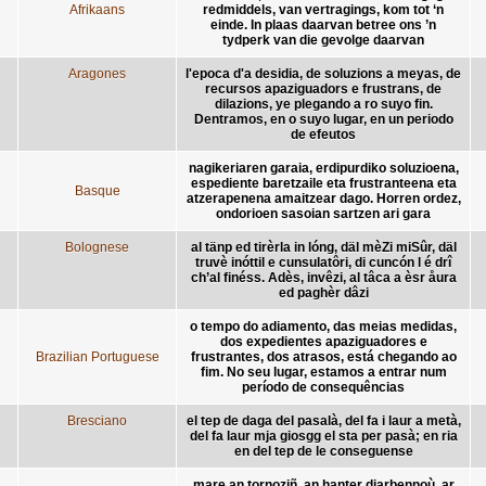
Afrikaans
redmiddels, van vertragings, kom tot ‘n
einde. In plaas daarvan betree ons ’n
tydperk van die gevolge daarvan
Aragones
l'epoca d'a desidia, de soluzions a meyas, de
recursos apaziguadors e frustrans, de
dilazions, ye plegando a ro suyo fin.
Dentramos, en o suyo lugar, en un periodo
de efeutos
nagikeriaren garaia, erdipurdiko soluzioena,
espediente baretzaile eta frustranteena eta
Basque
atzerapenena amaitzear dago. Horren ordez,
ondorioen sasoian sartzen ari gara
Bolognese
al tänp ed tirèrla in lóng, däl mèZi miSûr, däl
truvè inóttil e cunsulatôri, di cuncón l é drî
ch’al finéss. Adès, invêzi, al tâca a èsr åura
ed paghèr dâzi
o tempo do adiamento, das meias medidas,
dos expedientes apaziguadores e
Brazilian Portuguese
frustrantes, dos atrasos, está chegando ao
fim. No seu lugar, estamos a entrar num
período de consequências
Bresciano
el tep de daga del pasalà, del fa i laur a metà,
del fa laur mja giosgg el sta per pasà; en ria
en del tep de le conseguense
mare an tornoziñ, an hanter diarbennoù, ar