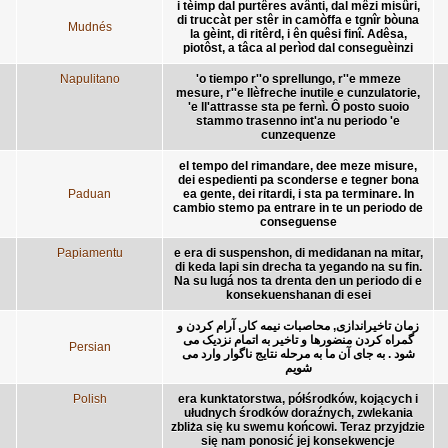
i tèimp dal purtêres avânti, dal mêzi misûri,
di truccàt per stêr in camòffa e tgnîr bòuna
Mudnés
la gèint, di ritêrd, i ên quêsi finî. Adêsa,
piotôst, a tâca al perìod dal conseguèinzi
Napulitano
'o tiempo r''o sprellungo, r''e mmeze
mesure, r''e llèfreche inutile e cunzulatorie,
'e ll'attrasse sta pe fernì. Ô posto suoio
stammo trasenno int'a nu periodo 'e
cunzequenze
el tempo del rimandare, dee meze misure,
dei espedienti pa sconderse e tegner bona
Paduan
ea gente, dei ritardi, i sta pa terminare. In
cambio stemo pa entrare in te un periodo de
conseguense
Papiamentu
e era di suspenshon, di medidanan na mitar,
di keda lapi sin drecha ta yegando na su fin.
Na su lugá nos ta drenta den un periodo di e
konsekuenshanan di esei
زمان تاخیراندازی, محاصبات نیمه کار, آرام کردن و
گمراه کردن منضورها و تاخیر به اتمام نزدیک می
Persian
شود . به جای آن ما به مرحله نتایج ناگوار وارد می
شویم
Polish
era kunktatorstwa, półśrodków, kojących i
ułudnych środków doraźnych, zwlekania
zbliża się ku swemu końcowi. Teraz przyjdzie
się nam ponosić jej konsekwencje