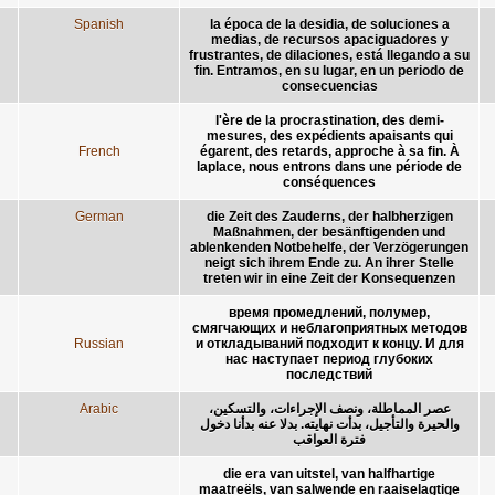
Spanish
la época de la desidia, de soluciones a
medias, de recursos apaciguadores y
frustrantes, de dilaciones, está llegando a su
fin. Entramos, en su lugar, en un periodo de
consecuencias
l'ère de la procrastination, des demi-
mesures, des expédients apaisants qui
French
égarent, des retards, approche à sa fin. À
laplace, nous entrons dans une période de
conséquences
German
die Zeit des Zauderns, der halbherzigen
Maßnahmen, der besänftigenden und
ablenkenden Notbehelfe, der Verzögerungen
neigt sich ihrem Ende zu. An ihrer Stelle
treten wir in eine Zeit der Konsequenzen
время промедлений, полумер,
смягчающих и неблагоприятных методов
Russian
и откладываний подходит к концу. И для
нас наступает период глубоких
последствий
Arabic
عصر المماطلة، ونصف الإجراءات، والتسكين،
والحيرة والتأجيل، بدأت نهايته. بدلا عنه بدأنا دخول
فترة العواقب
die era van uitstel, van halfhartige
maatreëls, van salwende en raaiselagtige