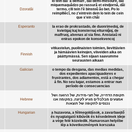
lo tein dâi 'à dèman', dâi demi-mèsoûre, dâi
miquemaquâdzo po rassurâ et eindjornâ, dâi
Dzoratâi
termo, clli tein l'è binstoû âo bet. Po lo
reimplliècî, no z'eintrein dein lo tein de cein
que s'ein châi
Esperanto
la erao de prokrastado, de duonrimedoj, de
kvietigaj kaj konsternaj elturniĝoj, de
malfruoj, alvenas al sia fino. Anstataŭ ni
eniras epokon de konsekvencoj
vitkastelun, puolinaisten toimien, lievittävien
ja hämäävien keinojen, viiveiden aika on
Finnish
päättymässä. Sen sijaan saavumme
seurausten aikaan
Galician
o tempo da desgana, das medias medidas,
dos expedientes apaciguadores e
frustrantes, dos adiamentos, está a chegar
á fin. No seu lugar, estamos a entrar nun
período de consecuencias
תקופת הדחייה, של חצי-מידות, של הרגעה ושל
Hebrew
אמצעים מבלבלים מגיע לקיצה. במקומה אנו
נכנסים לתקופה של תוצאות
Hungarian
a huzavona, a félmegoldások, a zavarbaejtő
és nyugtatgató kibúvók és késedelmek ideje
a vége felé közeledik. Hamarosan helyébe
lép a következmények korszaka