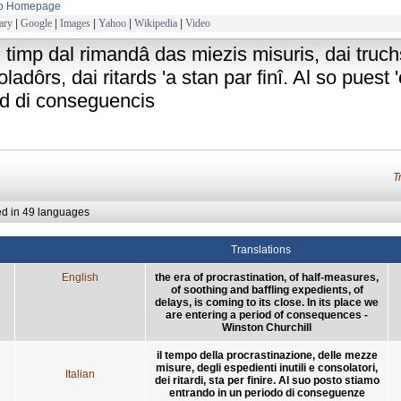
to Homepage
ary
|
Google
|
Images
|
Yahoo
|
Wikipedia
|
Video
il timp dal rimandâ das miezis misuris, dai truc
ladôrs, dai ritards 'a stan par finî. Al so puest '
od di conseguencis
T
ed in 49 languages
Translations
English
the era of procrastination, of half-measures,
of soothing and baffling expedients, of
delays, is coming to its close. In its place we
are entering a period of consequences -
Winston Churchill
il tempo della procrastinazione, delle mezze
misure, degli espedienti inutili e consolatori,
Italian
dei ritardi, sta per finire. Al suo posto stiamo
entrando in un periodo di conseguenze