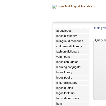
Home
|
My
about logos
logos dictionary
Query th
bilingual dictionaries
children's dictionary
fashion dictionary
volunteers
logos conjugator
learning conjugator
logos library
logos poetry
children's library
logos quotes
logos toolbars
translation course
help