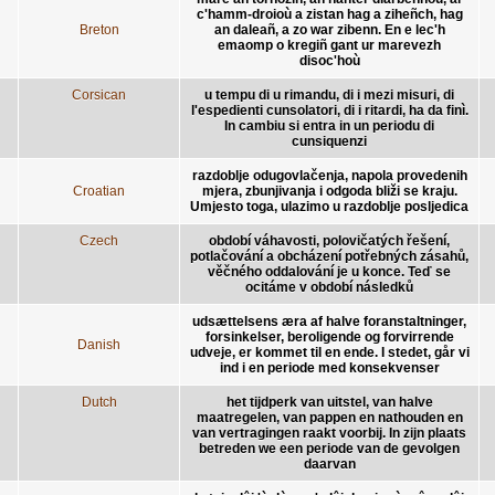
c'hamm-droioù a zistan hag a ziheñch, hag
Breton
an daleañ, a zo war zibenn. En e lec'h
emaomp o kregiñ gant ur marevezh
disoc'hoù
Corsican
u tempu di u rimandu, di i mezi misuri, di
l'espedienti cunsolatori, di i ritardi, ha da finì.
In cambiu si entra in un periodu di
cunsiquenzi
razdoblje odugovlačenja, napola provedenih
Croatian
mjera, zbunjivanja i odgoda bliži se kraju.
Umjesto toga, ulazimo u razdoblje posljedica
Czech
období váhavosti, polovičatých řešení,
potlačování a obcházení potřebných zásahů,
věčného oddalování je u konce. Teď se
ocitáme v období následků
udsættelsens æra af halve foranstaltninger,
forsinkelser, beroligende og forvirrende
Danish
udveje, er kommet til en ende. I stedet, går vi
ind i en periode med konsekvenser
Dutch
het tijdperk van uitstel, van halve
maatregelen, van pappen en nathouden en
van vertragingen raakt voorbij. In zijn plaats
betreden we een periode van de gevolgen
daarvan