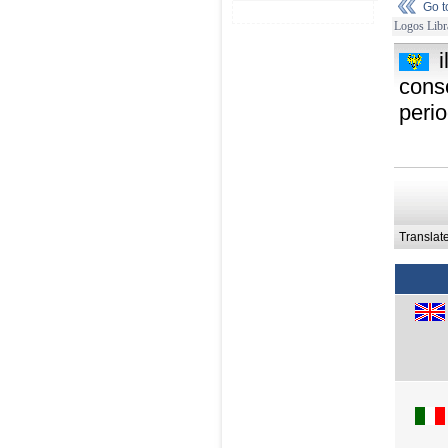
Go 
Logos Libr
conso
peri
Translat