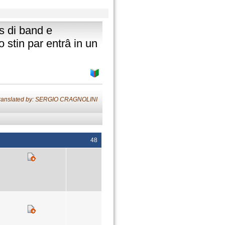
hs di band e
o stin par entrâ in un
ranslated by: SERGIO CRAGNOLINI
48