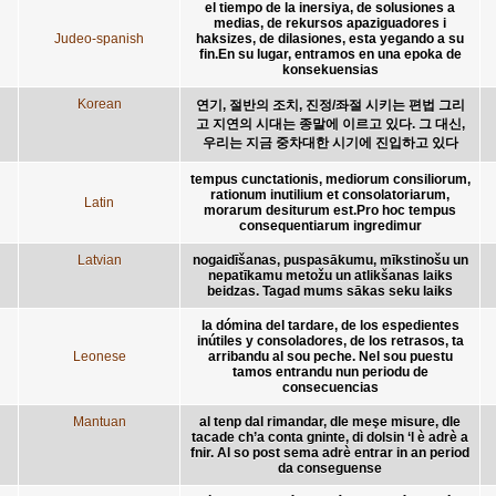
el tiempo de la inersiya, de solusiones a
medias, de rekursos apaziguadores i
Judeo-spanish
haksizes, de dilasiones, esta yegando a su
fin.En su lugar, entramos en una epoka de
konsekuensias
Korean
연기, 절반의 조치, 진정/좌절 시키는 편법 그리
고 지연의 시대는 종말에 이르고 있다. 그 대신,
우리는 지금 중차대한 시기에 진입하고 있다
tempus cunctationis, mediorum consiliorum,
rationum inutilium et consolatoriarum,
Latin
morarum desiturum est.Pro hoc tempus
consequentiarum ingredimur
Latvian
nogaidīšanas, puspasākumu, mīkstinošu un
nepatīkamu metožu un atlikšanas laiks
beidzas. Tagad mums sākas seku laiks
la dómina del tardare, de los espedientes
inútiles y consoladores, de los retrasos, ta
Leonese
arribandu al sou peche. Nel sou puestu
tamos entrandu nun periodu de
consecuencias
Mantuan
al tenp dal rimandar, dle meşe misure, dle
tacade ch’a conta gninte, di dolsin ‘l è adrè a
fnir. Al so post sema adrè entrar in an period
da conseguense